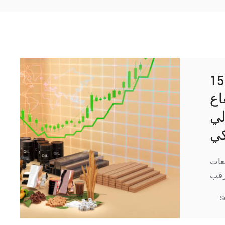
الذهب والمعادن الثمينة اليوم 15
اع
لي
كي
ع توقعات
S