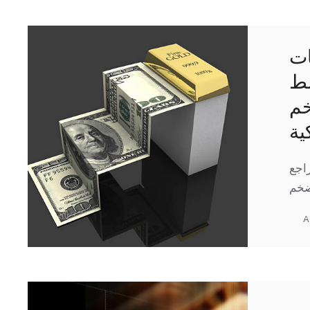
ات
سط
خم
ية
اجع
A