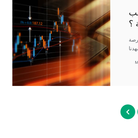
هب
 ؟
رصة
M