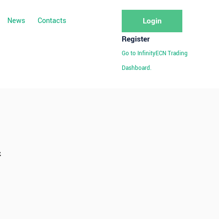
News
Contacts
Login
Register
Go to InfinityECN Trading
Dashboard.
أ