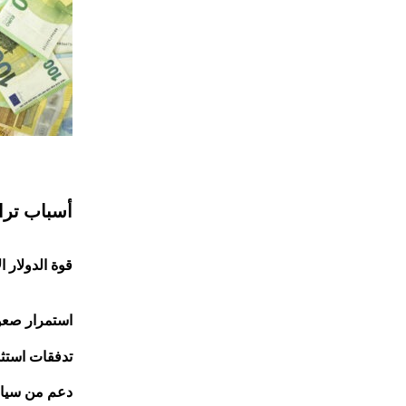
أسباب تراج
1. قوة الدولار 
استمرار صعو
تدفقات استثما
دعم من سياس