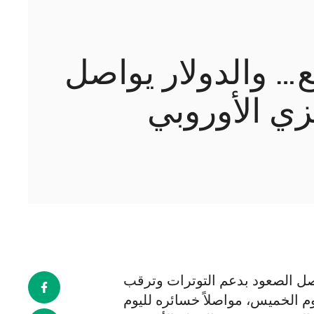
إلى أدنى مستوى في 3 أسابيع… والدولار يواصل
زي الأوروبي
 أسابيع… والدولار يواصل الصعود بدعم التوترات وترقب
وم الخميس، مواصلاً خسائره لليوم