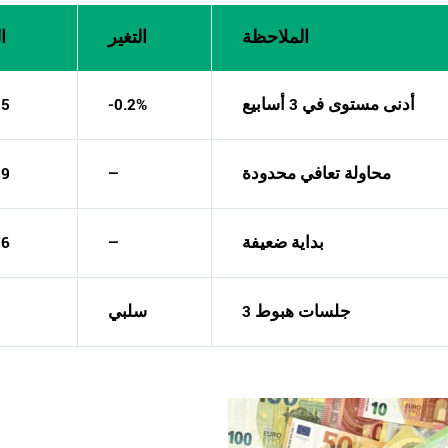
الملاحظة
التغير
ا
أدنى مستوى في 3 أسابيع
-0.2%
55
محاولة تعافي محدودة
—
89
بداية ضعيفة
—
76
3 جلسات هبوط
سلبي