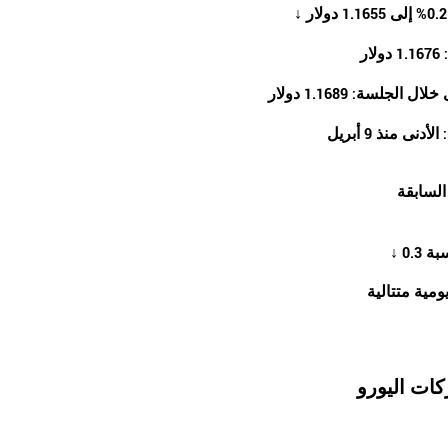
ار
الجلسة: 1.1689 دولار
نى منذ 9 أبريل
ومية متتالية
ات اليورو