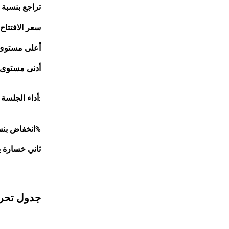
↓ تراجع بنسبة 0.2% إلى 1.1655 دولار
سعر الافتتاح: 1.1676 دول
أعلى مستوى خلال 
أدنى مستوى: الأد
أداء الجلسة السابقة:
↓ انخفاض بنسبة 0.3%
ثاني خسارة ي
جدول تحرك