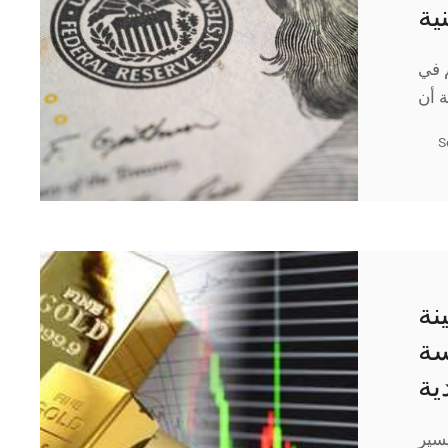
نية
 في
S
نة
سة
ية
يسير