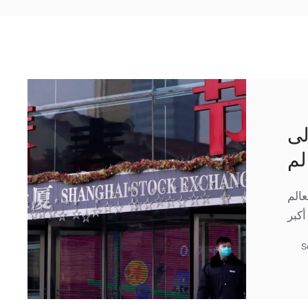
لى
لم
عالم
S