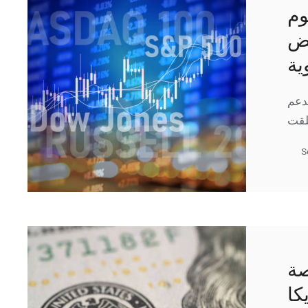
وم
خفض
ية
ة 19 سبتمبر بدعم
S
صة
كا