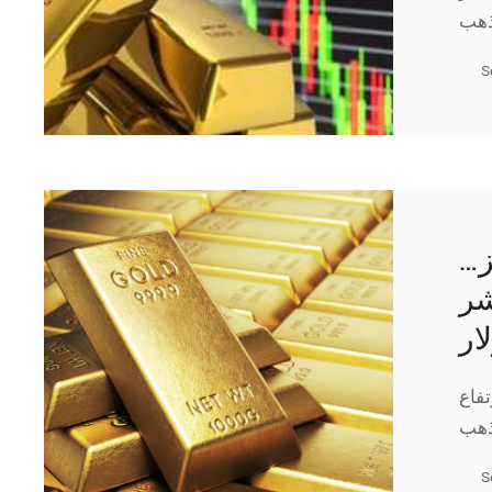
S
فز
شر
ار
فاع
S