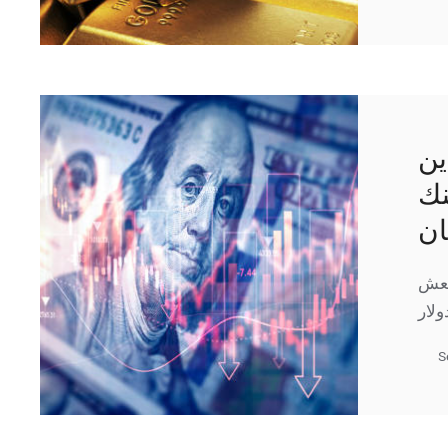
ين
نك
ان
نتعش
S