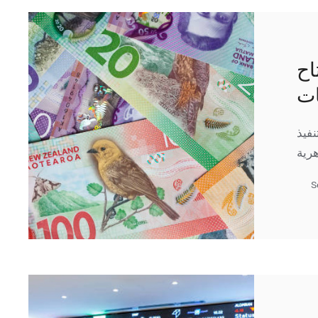
اح
ات
نفيذ
S