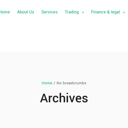
Home
About Us
Services
Trading
Finance & legal
Home
/
No breadcrumbs
Archives