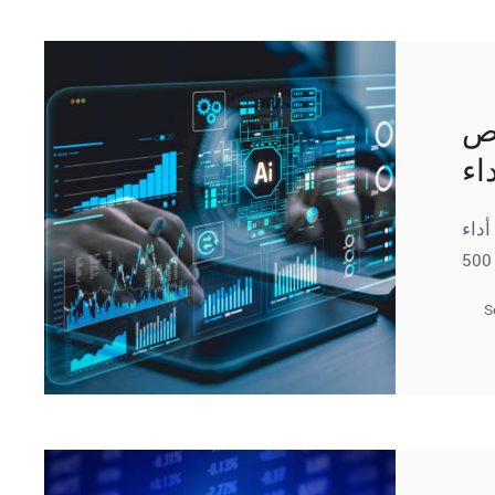
رص
أداء
S