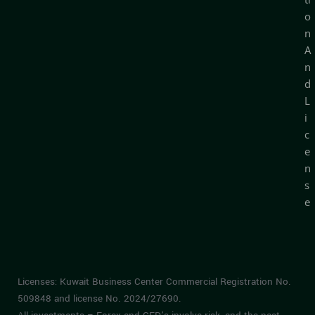
o
n
A
n
d
L
i
c
e
n
s
e
Licenses: Kuwait Business Center Commercial Registration No.
509848 and license No. 2024/27690.