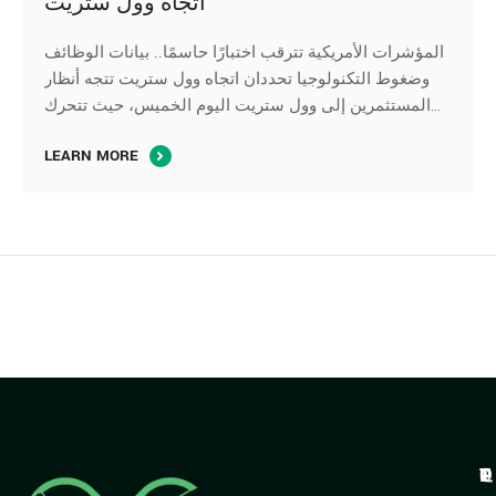
اتجاه وول ستريت
المؤشرات الأمريكية تترقب اختبارًا حاسمًا.. بيانات الوظائف
وضغوط التكنولوجيا تحددان اتجاه وول ستريت تتجه أنظار
المستثمرين إلى وول ستريت اليوم الخميس، حيث تتحرك
العقود الآجلة لِ المؤشرات الأمريكية بشكل متباين، في ظل
LEARN MORE
ترقب صدور بيانات سوق العمل الأمريكية، بينما تواصل أسهم
التكنولوجيا والرقائق الإلكترونية الضغط على مؤشر ناسداك،
وسط استمرار تقييم المستثمرين لآفاق الإنفاق على …
Q
T
P
T