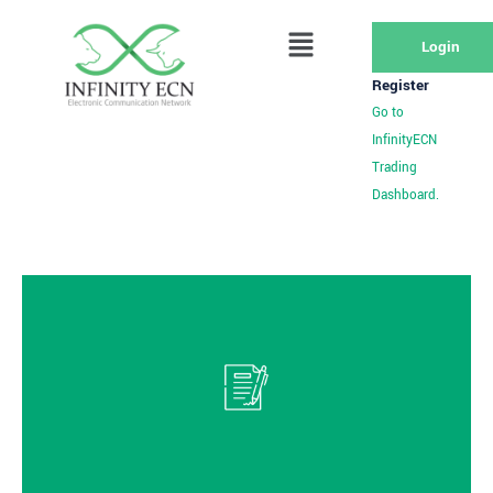
Login
Register
Go to
InfinityECN
Trading
Dashboard.