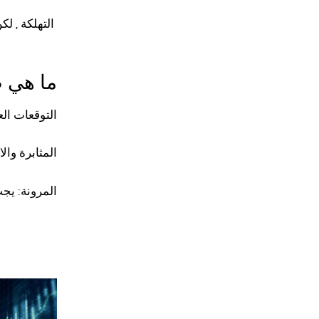
التهلكة , لكن عند تحديد الاهداف التي تريديها يمكنك من خلالها التحقيق الربح وتقليل الخسارة
ما هي ص
التوقعات ال
المثابرة وا
المرونة: يجب