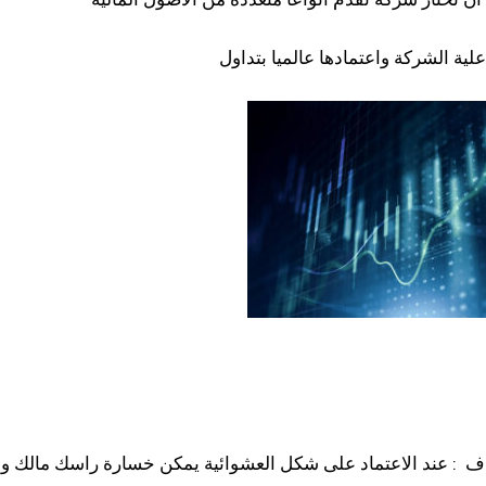
ن تختار شركة تقدم أنواعا متعددة من الأصول المالية
علية الشركة واعتمادها عالميا بتداول
اف : عند الاعتماد على شكل العشوائية يمكن خسارة راسك مالك وه