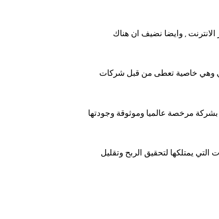
أنواع الأصول المالية والفروق بينها , وايضا هناك الكثير من الندوات التفاعلية عبر الانترنت , وايضا نضيف ان هناك
مي وهي خاصية تعطى من قبل شركات
اختيار شركة التداول المناسبة: من الخطوات النجاح في مجال التداول هو البداء بشركة مرخصة عالميا وموثوقة وجودتها
هناك شركات تقدم خبير تداول وظيفته يقدم لك الخبرة التي تحتاجها و المعلومات التي يمتلكها لتحقيق الربح وتقليل