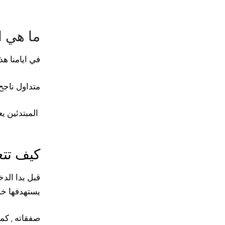
ما هي 
في ايامنا ه
متداول ناجح
المبتدئين يعتمدوا على الحظ في فتح الصفقات وأغلاقها وهذا يشكل مخاطر كبيرة على راس مال المتداول
كيف تتع
قبل بدا الد
يستهدفها خل
صفقاته , كم