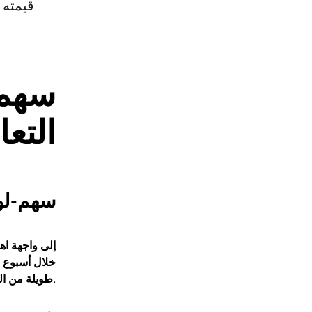
سهم
التع
سهم-لو
خلال أسبوع و
طويلة من الضغوط والخسائر.