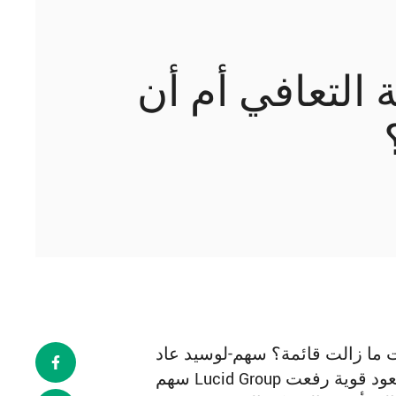
التعافي أم أن
ت ما زالت قائمة؟ سهم-لوسيد عاد
سهم Lucid Group إلى واجهة اهتمام المستثمرين خلال الأيام الأخيرة بعد موجة صعود قوية رفعت