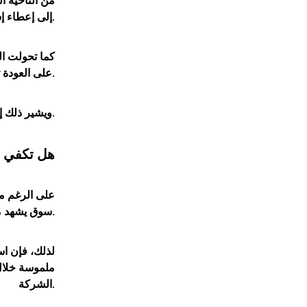
من الناحية ا
إلى إعطاء إشارات إيجابية تعكس عودة القوة الشرائية إلى السهم.
كما تحولت ال
بعد فترة طويلة من الضغوط البيعية.
على العودة ت
ويشير ذلك إلى أن السوق بدأت تمنح الإدارة الجديدة فرصة لإثبات قدرتها على تحسين الأداء التشغيلي وتحقيق الأهداف المعلنة.
هل تكفي ال
على الرغم من
سوق يشهد منافسة قوية من كبار مصنعي السيارات الكهربائية حول العالم.
لذلك، فإن اس
ملموسة خلال 
الشركة.