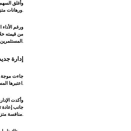
وأغلق
السهم
ورهانات متزايدة على قدرة الإدارة الجديدة على إعادة الشركة إلى مسار النمو.
من قيمته خلا
المستثمرين يتساءلون عما إذا كانت المكاسب الحالية تمثل بداية تحول حقيقي أم مجرد ارتداد مؤقت داخل اتجاه هابط مستمر.
إدارة جديد
جاءت موجة ا
اعتبرها المستثمرون بداية مرحلة جديدة تهدف إلى تعزيز الكفاءة التشغيلية وتحسين الأداء المالي.
وأكدت الإدار
جانب إعادة ت
منافسة متزايدة.