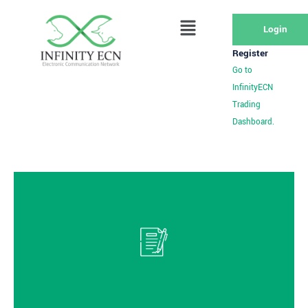
Login
Register
Go to
InfinityECN
Trading
Dashboard.