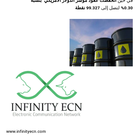
في حين
انخفضت
عقود مؤشر الدولار
الامريكي
بنسبة
0.30%
لتصل إلى
99.327 نقطة
www.infinityecn.com