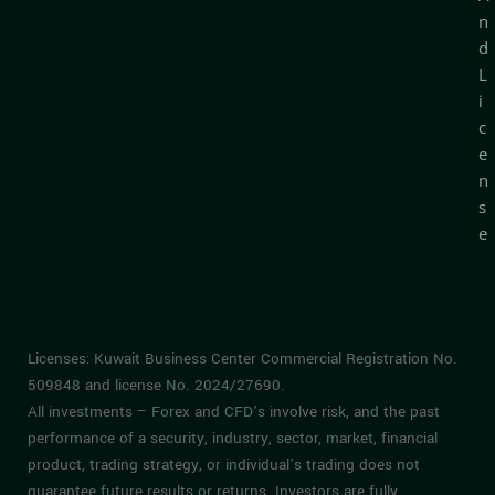
n
d
L
i
c
e
n
s
e
Licenses: Kuwait Business Center Commercial Registration No.
509848 and license No. 2024/27690.
All investments – Forex and CFD’s involve risk, and the past
performance of a security, industry, sector, market, financial
product, trading strategy, or individual’s trading does not
guarantee future results or returns. Investors are fully