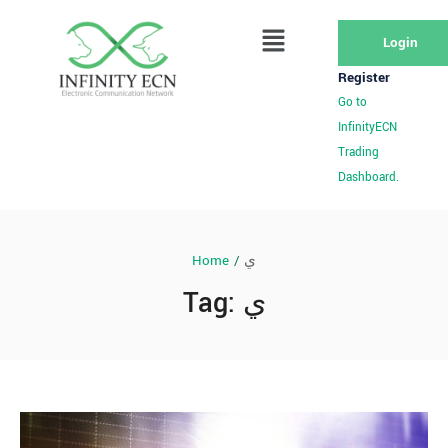
Login
Register
Go to
InfinityECN
Trading
Dashboard.
Home
/
ي
Tag:
ي