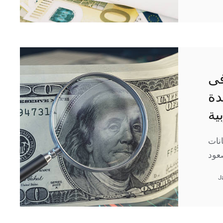
فى
دة
ية
انات
J