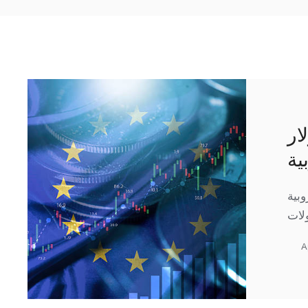
ار
ية
وبية
A