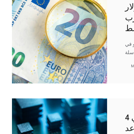
ار
رب
سط
 في
M
اليورو يهبط إلى أدنى مستوى في 4
عد