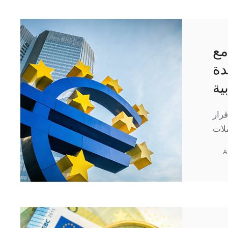
مع
دة
ية
قرار
A