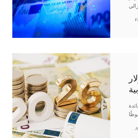
F
ار
ية
ائدة
J