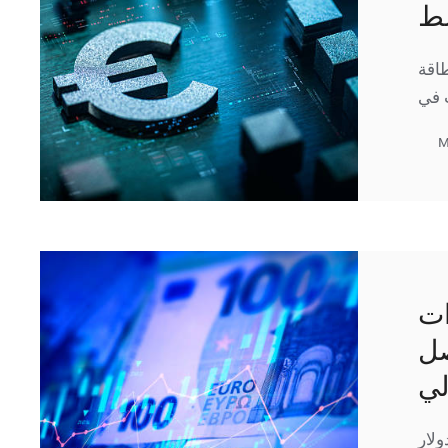
سط
مة الطاقة
M
ات
صل
لي
لار