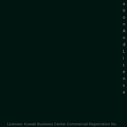
a
ti
o
n
A
n
d
L
i
c
e
n
s
e
Licenses: Kuwait Business Center Commercial Registration No.