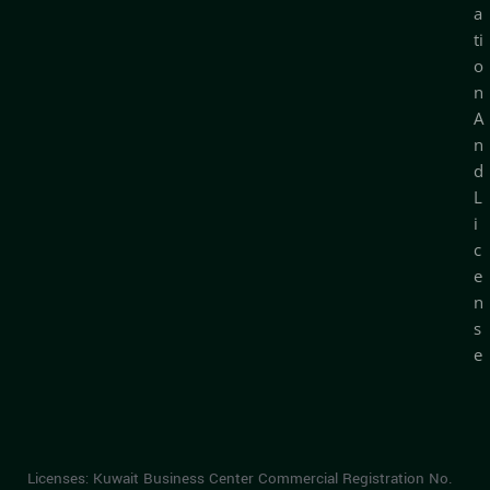
a
ti
o
n
A
n
d
L
i
c
e
n
s
e
Licenses: Kuwait Business Center Commercial Registration No.