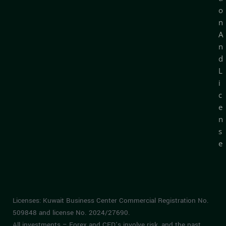
o
n
A
n
d
L
i
c
e
n
s
e
Licenses: Kuwait Business Center Commercial Registration No.
509848 and license No. 2024/27690.
All investments – Forex and CFD’s involve risk, and the past