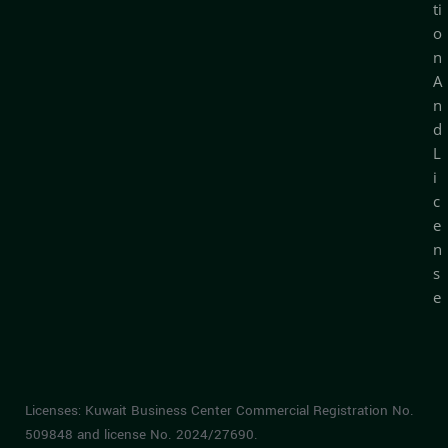
ti
o
n
A
n
d
L
i
c
e
n
s
e
Licenses: Kuwait Business Center Commercial Registration No.
509848 and license No. 2024/27690.