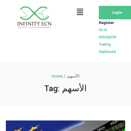
Login
Register
Go to
InfinityECN
Trading
Dashboard.
Home
/
الأسهم
Tag:
الأسهم