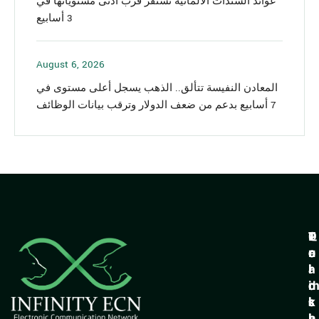
عوائد السندات الألمانية تستقر قرب أدنى مستوياتها في
3 أسابيع
August 6, 2026
المعادن النفيسة تتألق.. الذهب يسجل أعلى مستوى في
7 أسابيع بدعم من ضعف الدولار وترقب بيانات الوظائف
Q
T
P
T
u
r
o
e
i
a
l
r
c
d
i
k
i
c
s