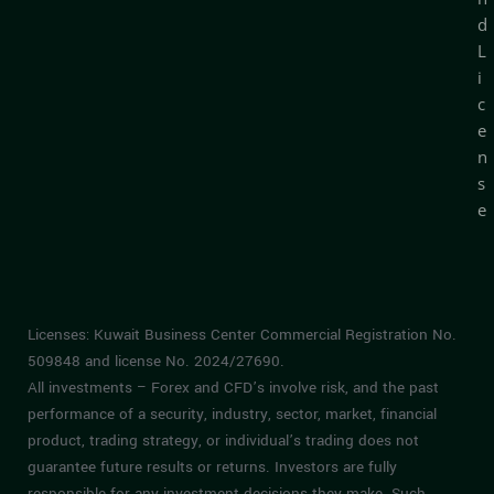
d
L
i
c
e
n
s
e
Licenses: Kuwait Business Center Commercial Registration No.
509848 and license No. 2024/27690.
All investments – Forex and CFD’s involve risk, and the past
performance of a security, industry, sector, market, financial
product, trading strategy, or individual’s trading does not
guarantee future results or returns. Investors are fully
responsible for any investment decisions they make. Such