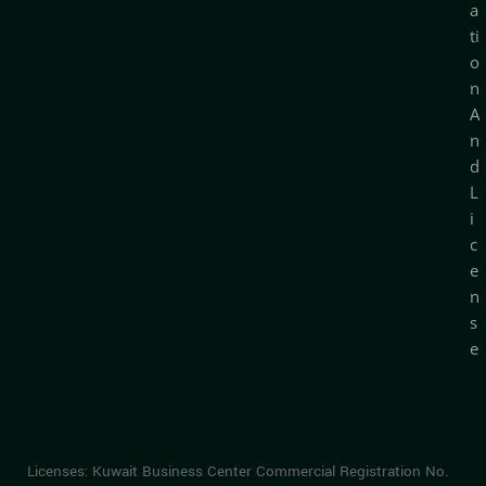
a
ti
o
n
A
n
d
L
i
c
e
n
s
e
Licenses: Kuwait Business Center Commercial Registration No.