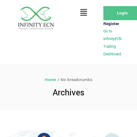
Login
Register
Go to
InfinityECN
Trading
Dashboard.
Home
/
No breadcrumbs
Archives