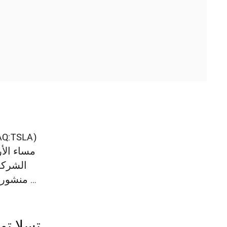
مساء الأ
الشركة
منشور على منصة إكس (تويتر سابقاً): "تطبيق روبوتاكسي متاح الآن للجميع"، موضحة أن بإمكان …
تسلا تو