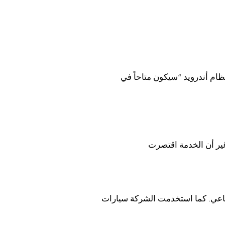
ام أندرويد “سيكون متاحاً في
غير أن الخدمة اقتصرت
ة سيارات Model Y المجهزة بتكنولوجيا القيادة الذاتية بدلاً من