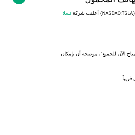
NASDAQ:TS) مساء الأربعاء أن تطبيق “روبوتاكسي” أصبح متاحاً الآن لعامة المستخدمين، في
أعلنت شركة
تسلا
اح الآن للجميع”، موضحة أن بإمكان