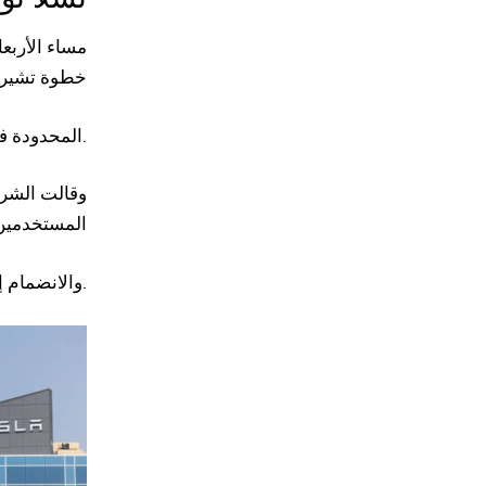
خطوة تشير إ
المحدودة في أوستن – تكساس.
وقالت الشرك
المستخدمين 
والانضمام إلى قائمة الانتظار، مع التأكيد على أنها ستقوم بتوسيع نطاق الوصول قريباً.