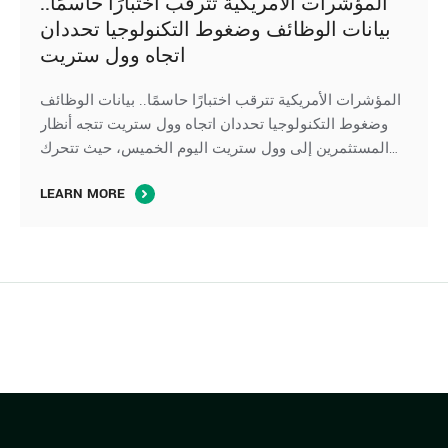
المؤشرات الأمريكية تترقب اختبارًا حاسمًا..
بيانات الوظائف وضغوط التكنولوجيا تحددان
اتجاه وول ستريت
المؤشرات الأمريكية تترقب اختبارًا حاسمًا.. بيانات الوظائف
وضغوط التكنولوجيا تحددان اتجاه وول ستريت تتجه أنظار
المستثمرين إلى وول ستريت اليوم الخميس، حيث تتحرك
العقود الآجلة لِ المؤشرات الأمريكية بشكل متباين، في ظل
LEARN MORE
ترقب صدور بيانات سوق العمل الأمريكية، بينما تواصل أسهم
التكنولوجيا والرقائق الإلكترونية الضغط على مؤشر ناسداك،
وسط استمرار تقييم المستثمرين لآفاق الإنفاق على …