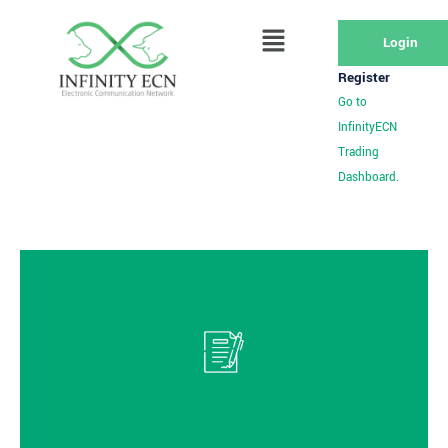
Login
Register
Go to
InfinityECN
Trading
Dashboard.