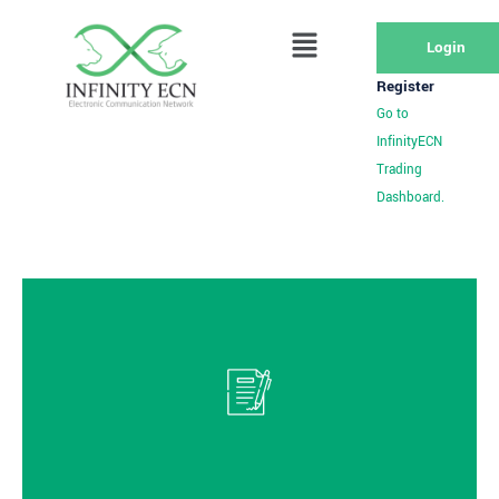
Login
Register
Go to
InfinityECN
Trading
Dashboard.