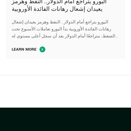
اليورو يتراجع أمام الدولار.. النفط وهرمز
يعيدان إشعال رهانات الفائدة الأوروبية
اليورو يتراجع أمام الدولار.. النفط وهرمز يعيدان إشعال
رهانات الفائدة الأوروبية بدأ اليورو تعاملات الأسبوع تحت
الضغط، متراجعًا أمام الدولار بعد أن سجل أعلى مستوى له
في شهرين، في ظل عمليات جني أرباح وعودة الطلب على
LEARN MORE
العملة الأمريكية مع تصاعد حالة عدم اليقين بشأن
المفاوضات المتعلقة بإعادة فتح مضيق هرمز وتراجع اليورو
مقابل الدولار بنسبة …