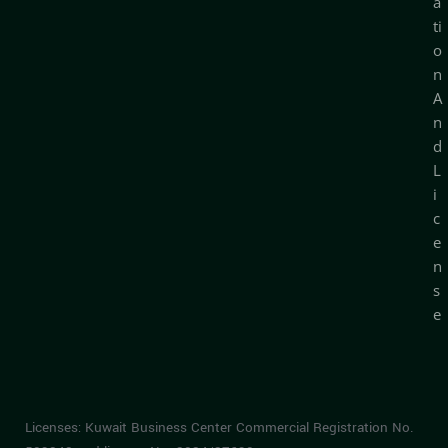
a
ti
o
n
A
n
d
L
i
c
e
n
s
e
Licenses: Kuwait Business Center Commercial Registration No.