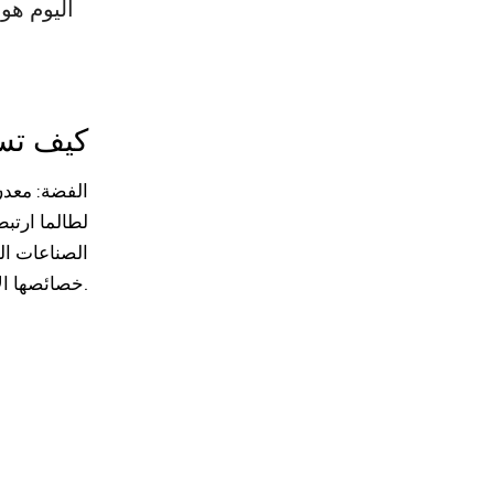
اليوم هو 
كيف تست
الفضة
: معد
لطالما ارتب
الصناعات الت
خصائصها الاستثمارية متقاربة، وتمنح فرصًا عالية الربحية خاصة عند تحركات السوق.