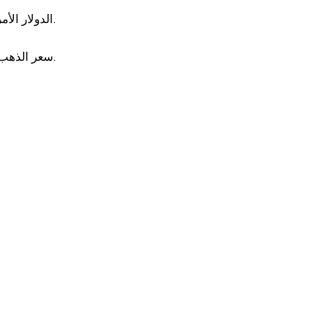
الدولار الأمريكي: كلما ارتفع الدولار، تراجع الإقبال على الفضضة والعكس صحيح.
سعر الذهب: حركة الفضة غالبًا ما تتبع اتجاه الذهب صعودًا أو هبوطًا.