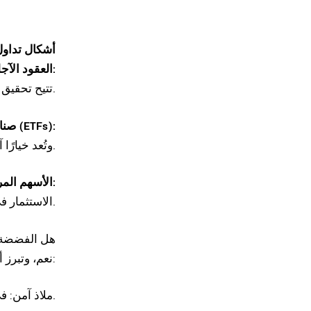
أشكال تداو
العقود الآجلة:
تتيح تحقيق أرباح سريعة باستخدام الرافعة المالية، لكنها تحمل مخاطر عالية قد تؤدي إلى خسائر كبيرة.
صناديق المؤشرات (ETFs):
مثل صناديق SLV وSIVR، وتُعد خيارًا آمنًا نسبيًا يتيح بيع الفضة بسعر السوق دون الحاجة لامتلاكها فعليًا.
الأسهم المرتبطة بالفضة:
الاستثمار في شركات تعدين الفضضة يُعد خيارًا غير مباشر، ولكنه يمنح عوائد جيدة عند ارتفاع أسعار الفضضة.
هل الفضضة
نعم، وتبرز أهم مزاياها في النقاط التالية:
ملاذ آمن: في أوقات الأزمات، تتحول الفضضة إلى أداة حفظ للقيمة.