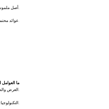
أصل ملموس: يمكن امتلاكها على شكل سبائك أو مجوهرات، وهي لا تفقد قيمتها بسهولة.
ارتفاع السعر.
عوائد محتمل
ما العوامل 
العرض والطلب: ارتفاع الطلب مع محدودية العرض يدعم السعر.
التكنولوجيا: ازدياد استخدام الفضضة في الطاقة النظيفة يرفع قيمتها السوقية.