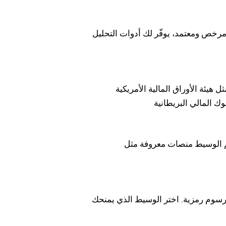
رخص ومعتمد، يوفّر لك أدوات التحليل
اق المالية الأمريكية (SEC) أو هيئة
ة مثل MetaTrader أو ما يعادلها من منصات حديثة. تجنّب الوسطاء الذين
برسوم رمزية. اختر الوسيط الذي يمنحك