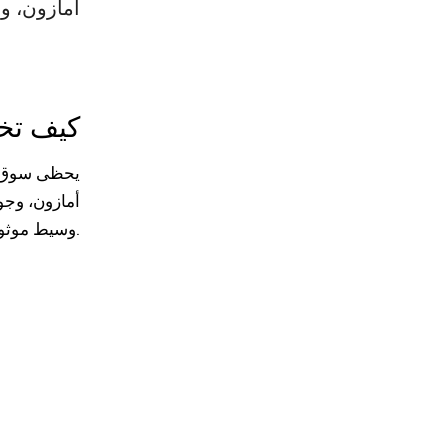
أمازون، وج
كيف تخت
يحظى
سوق 
أمازون، وجوج
وسيط موثوق يوفر بيئة آمنة واحترافية للتداول.