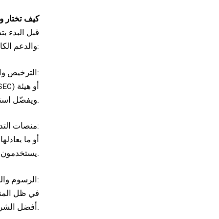
كيف تختار وس
قبل البدء ب
والدعم الكامل. إليك أهم المعايير التي يجب مراعاتها:
الترخيص والرقابة:
السلوك المالي البريطانية (FCA). ويفضّل استخدام منصات تقييم موثوقة لتحديد مصداقية الشركات.
منصات التداول المتطورة:
يستخدمون منصات ضعيفة أو بدائية.
الرسوم والعمولات:
في ظل المنا
أفضل الشروط من حيث التكاليف.