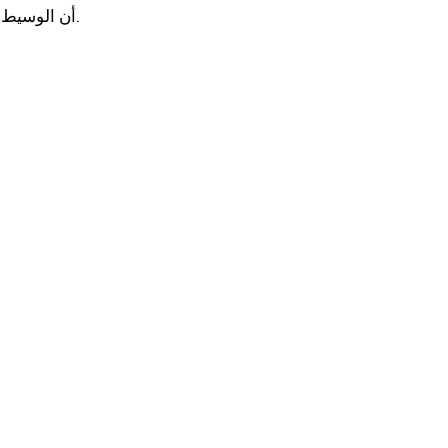
أن الوسيط يوفّر لك الأدوات والخدمات التي تلبي احتياجاتك.