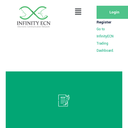
Login
Register
Go to
InfinityECN
Trading
Dashboard.