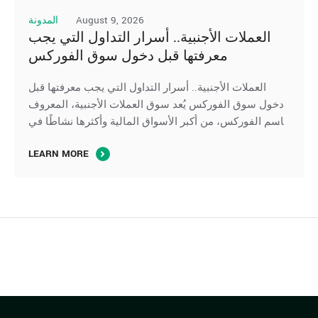
August 9, 2026
المدونة
العملات الأجنبية.. أسرار التداول التي يجب
معرفتها قبل دخول سوق الفوركس
العملات الأجنبية.. أسرار التداول التي يجب معرفتها قبل
دخول سوق الفوركس يُعد سوق العملات الأجنبية، المعروف
باسم الفوركس، من أكبر الأسواق المالية وأكثرها نشاطًا في
العالم، إذ يتيح للمتداولين المضاربة على تحركات أزواج
LEARN MORE
العملات والاستفادة من تغير أسعار الصرف على مدار اليوم
لكن الدخول إلى هذا السوق لا يعني بالضرورة تحقيق الأرباح،
فنجاح التداول يعتمد …