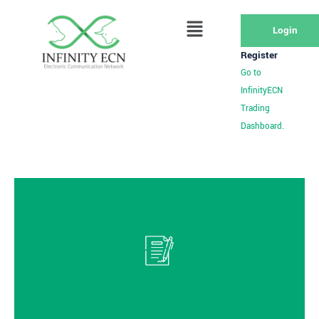
Login
Register
Go to
InfinityECN
Trading
Dashboard.