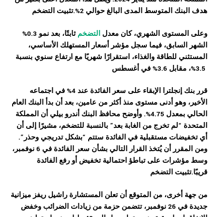
هدف البنك المتوسط المدى البالغ حوالي 2%.تثبيت التضخم
وعلى المستوى الشهري، كان معدل
التضخم
ثابتًا، بعد نمو 0.3%
الشهر السابق، فيما سجل مؤشر أسعار المستهلك الأساسي،
المستثني للطاقة والغذاء، استقرارًا شهريًا مع ارتفاع سنوي بنسبة
3.5%، مقابل 3.6% في أغسطس
قرر بنك إنجلترا الإبقاء على سعر الفائدة عند 4% في اجتماعه
الأخير، وهو أدنى مستوى منذ أكثر من عامين، بعد أن بدأ البنك العام
الحالي بمعدل 4.75%. وأوضح محافظ البنك أندرو بيلي أن المملكة
المتحدة “لم تخرج من الغابة بعد” بالنسبة للتضخم، مشيرًا إلى أن
أي تخفيضات مستقبلية في الفائدة ستتم “بشكل تدريجي وحذر”.
ومن المقرر أن يُتخذ القرار التالي بشأن سعر الفائدة في 6 نوفمبر،
وسط مؤشرات على تباطؤ احتمالية تخفيض أو رفع الفائدة
قريبًا.تثبيت التضخم
من جهة أخرى، من المتوقع أن تعلن المستشارة راشيل ريفز ميزانية
جديدة في 26 نوفمبر، تتضمن حزمة من زيادات الضرائب وخفض