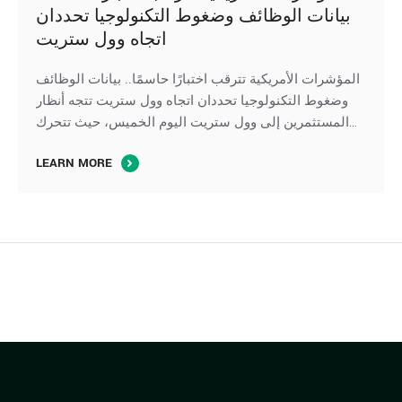
بيانات الوظائف وضغوط التكنولوجيا تحددان
اتجاه وول ستريت
المؤشرات الأمريكية تترقب اختبارًا حاسمًا.. بيانات الوظائف
وضغوط التكنولوجيا تحددان اتجاه وول ستريت تتجه أنظار
المستثمرين إلى وول ستريت اليوم الخميس، حيث تتحرك
العقود الآجلة لِ المؤشرات الأمريكية بشكل متباين، في ظل
LEARN MORE
ترقب صدور بيانات سوق العمل الأمريكية، بينما تواصل أسهم
التكنولوجيا والرقائق الإلكترونية الضغط على مؤشر ناسداك،
وسط استمرار تقييم المستثمرين لآفاق الإنفاق على …