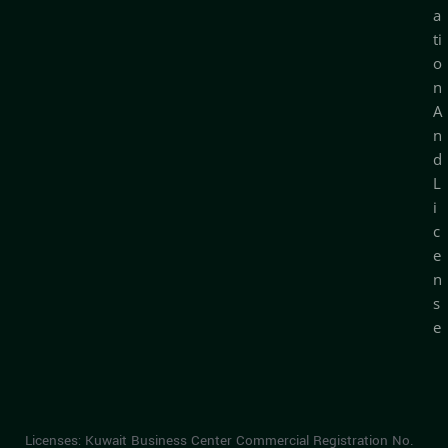
a
ti
o
n
A
n
d
L
i
c
e
n
s
e
Licenses: Kuwait Business Center Commercial Registration No.