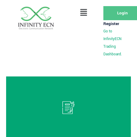
Login
Register
Go to
InfinityECN
Trading
Dashboard.