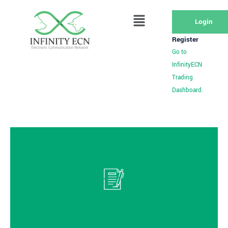
Login
Register
Go to
InfinityECN
Trading
Dashboard.