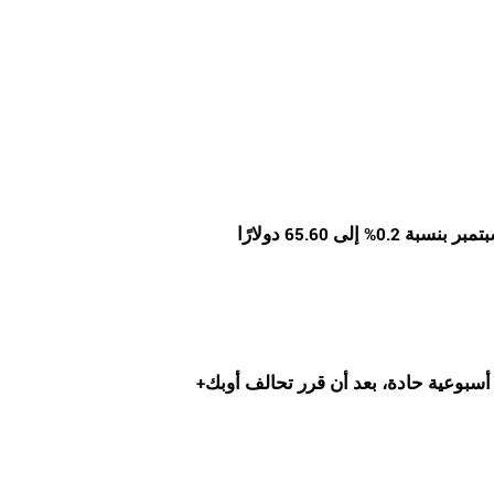
بحلول الساعة 4:44 صباحًا بتوقيت السعودية، ارتفعت عقود خام برنت تسليم سبتمبر بنسبة 0.2% إلى 65.60 دولارًا
ثنين، متعافيين من خسائر أسبوعية حادة، بعد أن قرر تحالف أوبك+