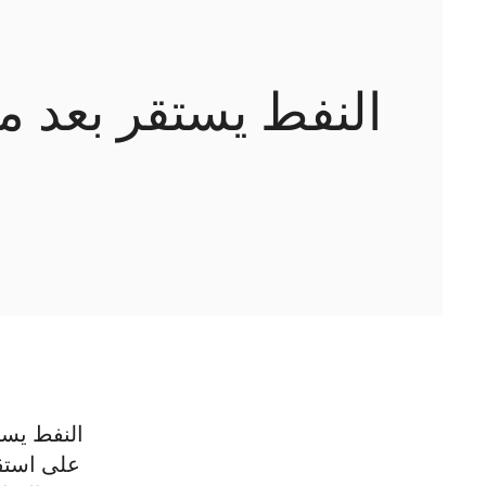
النفط يستقر بعد مك
النفط يست
على استقر