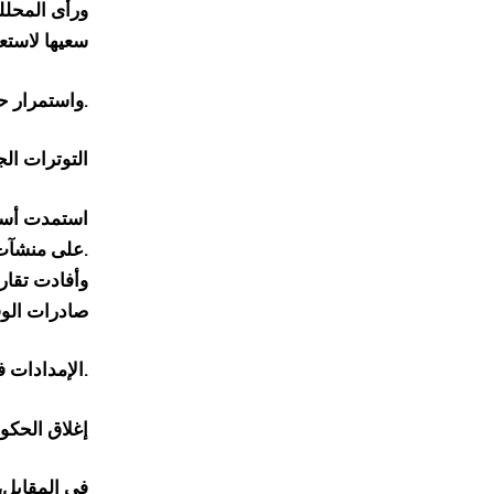
ورأى المحلل
سعيها لاستع
واستمرار حالة الغموض بشأن آفاق النمو الاقتصادي.
التوترات ال
استمدت أسعار
على منشآت الطاقة الروسية.
وأفادت تقار
صادرات الوق
الإمدادات في السوق العالمية.
إغلاق الحكوم
في المقابل، 