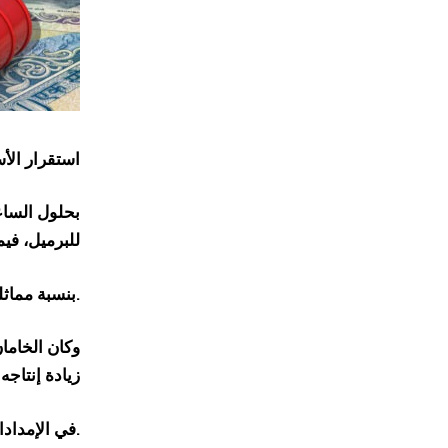
استقرار الأ
للبرميل، في
بنسبة مماثلة لتسجل 61.80 دولارًا للبرميل.
زيادة إنتاج
في الإمدادات قد تخل بتوازن السوق.