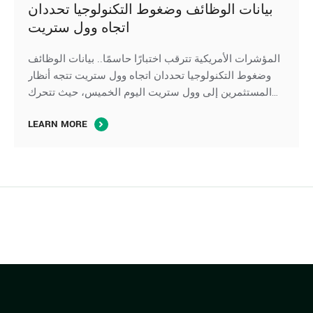
بيانات الوظائف وضغوط التكنولوجيا تحددان
اتجاه وول ستريت
المؤشرات الأمريكية تترقب اختبارًا حاسمًا.. بيانات الوظائف
وضغوط التكنولوجيا تحددان اتجاه وول ستريت تتجه أنظار
المستثمرين إلى وول ستريت اليوم الخميس، حيث تتحرك
العقود الآجلة لِ المؤشرات الأمريكية بشكل متباين، في ظل
LEARN MORE
ترقب صدور بيانات سوق العمل الأمريكية، بينما تواصل أسهم
التكنولوجيا والرقائق الإلكترونية الضغط على مؤشر ناسداك،
وسط استمرار تقييم المستثمرين لآفاق الإنفاق على …