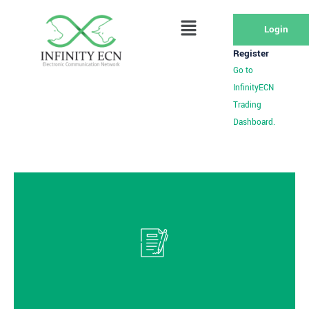
Login
Register
Go to
InfinityECN
Trading
Dashboard.