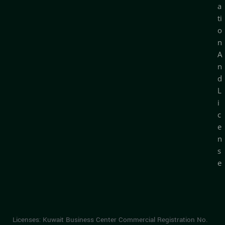
a
ti
o
n
A
n
d
L
i
c
e
n
s
e
Licenses: Kuwait Business Center Commercial Registration No.