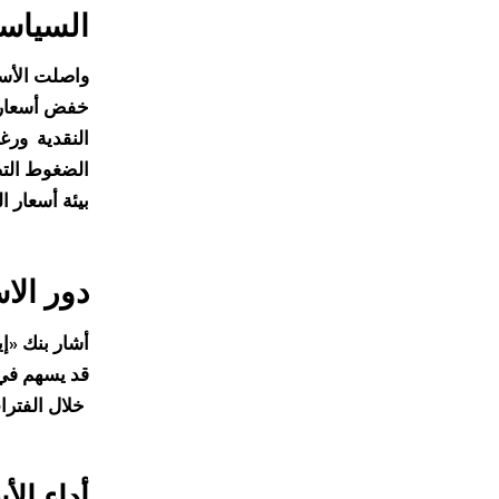
السياسة
واصلت الأسو
النقدية
ورغم
الضغوط التض
بيئة أسعار ا
دور الا
أشار بنك «إي
قد يسهم في 
خلال الفترات المقبلة