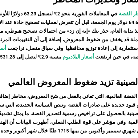
أسعار وتحذيرات المخاطر
ر الفضة
في المعاملات الفورية 
11% منذ بداية العام، حذر بنك «إيه إن زد» من احتمالات تصحيح هبوطي،
ملة قد يخفف من ضغوط المعروض، إضافة إلى أن التقييمات المرتف
استثمارية إلى إعادة توزيع محافظها
وفي سياق متصل، تراجعت
أسعا
ونصة، في حين ارتفعت
أسعار البلاديوم
الصينية تزيد ضغوط المعروض العالمي
قيود جديدة على صادرات الفضة
ينية بالحصول على تراخيص رسمية لتصدير الفضة، ما يمثل تشديدً
المية