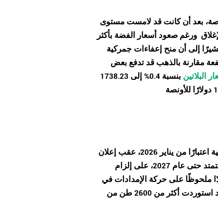
بنحو 2% لتسجل 63.23 دولارًا للأونصة، بعد أن كانت قد لامست مستوى
ورغم صعود أسعار الفضة بأكثر
 مشيرًا إلى أن منح إعفاءات جمركية
عة مقارنة بالذهب قد تدفع بعض
ر البلاتين
بنسبة 0.4% إلى 1738.23
تواجه سوق الفضة العالمية، التي تعاني بالفعل من شح المعروض، مخاطر إضافية اعتبارًا من يناير 2026، عقب إعلان
وتنص السياسة الجديدة، التي ستمتد حتى عام 2027، على إلزام
ا ملحوظًا على حركة الإمدادات في
وفي مؤشر على قوة الطلب الفعلي، أظهرت البيانات أن الهند استوردت أكثر من 2600 طن من