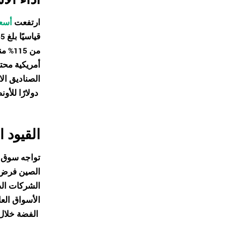
أداء ال
ارتفعت
أسعا
قياسيًا بلغ 64.65 دولار يوم الجمعة، قبل أن تتعرض لعمليات تصحيح حادة عند الإغلاق
من 5
أمريكية محت
الصناديق ال
بنسبة 2.9% لتصل إلى 1531.28 دولارًا للأونصة
دولارًا للأ
القيود 
الصين فرض 
الشركات الص
الأسواق الع
الفضة خلال شهري سبتمبر وأكتوبر، من بينها 1715 طنًا خلال شهر أكتوبر وحده