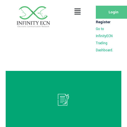
Login
Register
Go to
InfinityECN
Trading
Dashboard.