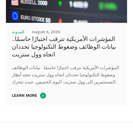
August 6, 2026
المدونة
المؤشرات الأمريكية تترقب اختبارًا حاسمًا..
بيانات الوظائف وضغوط التكنولوجيا تحددان
اتجاه وول ستريت
المؤشرات الأمريكية تترقب اختبارًا حاسمًا.. بيانات الوظائف
وضغوط التكنولوجيا تحددان اتجاه وول ستريت تتجه أنظار
المستثمرين إلى وول ستريت اليوم الخميس، حيث تتحرك
العقود الآجلة لِ المؤشرات الأمريكية بشكل متباين، في ظل
LEARN MORE
ترقب صدور بيانات سوق العمل الأمريكية، بينما تواصل أسهم
التكنولوجيا والرقائق الإلكترونية الضغط على مؤشر ناسداك،
وسط استمرار تقييم المستثمرين لآفاق الإنفاق على …