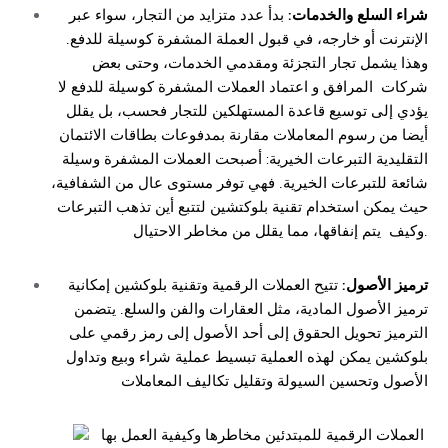
شراء السلع والخدمات:
بدأ عدد متزايد من التجار، سواء عبر
الإنترنت أو خارجه، في قبول العملة المشفرة كوسيلة للدفع.
وهذا يشمل تجار التجزئة ومقدمي الخدمات، وحتى بعض
شركات
المرافق و اعتماد العملات المشفرة كوسيلة للدفع لا
يؤدي إلى توسيع قاعدة المستهلكين للتجار فحسب، بل يقلل
أيضا من رسوم المعاملات مقارنة بمدفوعات بطاقات الائتمان
التقليدية
التبرعات الخيرية: أصبحت العملات المشفرة وسيلة
شائعة للتبرعات الخيرية. فهي توفر مستوى عال من الشفافية،
حيث يمكن استخدام تقنية بلوكتشين لتتبع أين تذهب التبرعات
يتم إنفاقها، مما يقلل من مخاطر الاحتيال.
وكيف
ترميز الأصول:
تتيح العملات الرقمية وتقنية بلوكشين إمكانية
ترميز الأصول المادية، مثل العقارات والفن والسلع. يتضمن
الترميز تحويل الحقوق إلى أحد الأصول إلى رمز رقمي على
بلوكشين
يمكن لهذه العملية تبسيط عملية شراء وبيع وتداول
الأصول وتحسين السيولة وتقليل تكاليف المعاملات