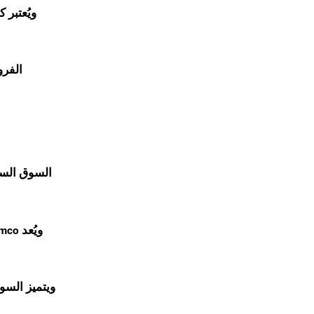
ويُعتبر 
الفرو
السوق السع
ويُعد
amco
ويتميز السو