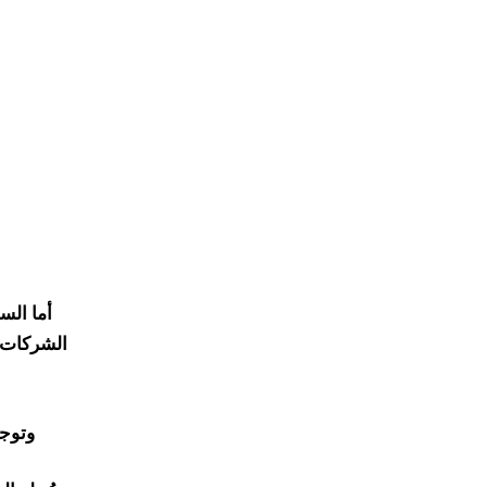
أما الس
الشركات م
وتوج