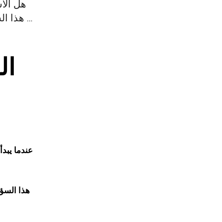
هل الا
هذا السؤال لا يملك إجابة واحدة ثابتة، لأن لكل سوق خصائصه ومميزاته ومخاطره، كما أن اختيار …
ال
عندما يبدأ
هذا السؤا