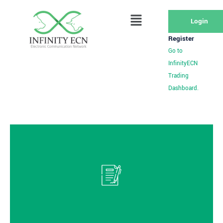
Login
Register
Go to
InfinityECN
Trading
Dashboard.