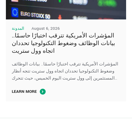
August 6, 2026
المدونة
المؤشرات الأمريكية تترقب اختبارًا حاسمًا..
بيانات الوظائف وضغوط التكنولوجيا تحددان
اتجاه وول ستريت
المؤشرات الأمريكية تترقب اختبارًا حاسمًا.. بيانات الوظائف
وضغوط التكنولوجيا تحددان اتجاه وول ستريت تتجه أنظار
المستثمرين إلى وول ستريت اليوم الخميس، حيث تتحرك
العقود الآجلة لِ المؤشرات الأمريكية بشكل متباين، في ظل
LEARN MORE
ترقب صدور بيانات سوق العمل الأمريكية، بينما تواصل أسهم
التكنولوجيا والرقائق الإلكترونية الضغط على مؤشر ناسداك،
وسط استمرار تقييم المستثمرين لآفاق الإنفاق على …