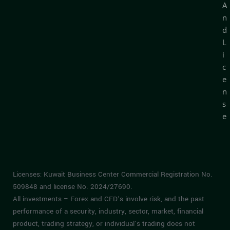
A
n
d
L
i
c
e
n
s
e
Licenses: Kuwait Business Center Commercial Registration No.
509848 and license No. 2024/27690.
All investments – Forex and CFD’s involve risk, and the past
performance of a security, industry, sector, market, financial
product, trading strategy, or individual’s trading does not