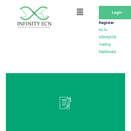
Login
Register
Go to
InfinityECN
Trading
Dashboard.