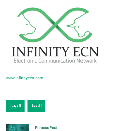
www.infinityecn.com
النفط
الذهب
Previous Post