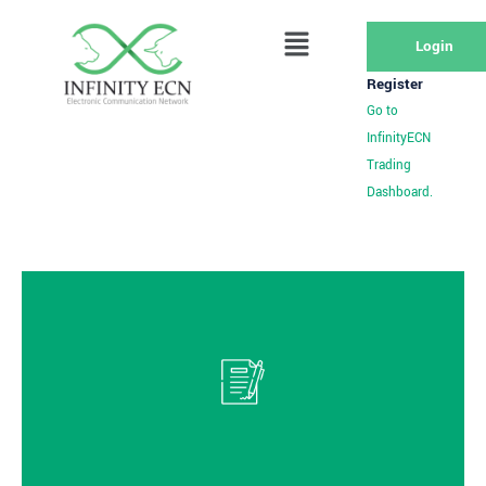
Login
Register
Go to
InfinityECN
Trading
Dashboard.