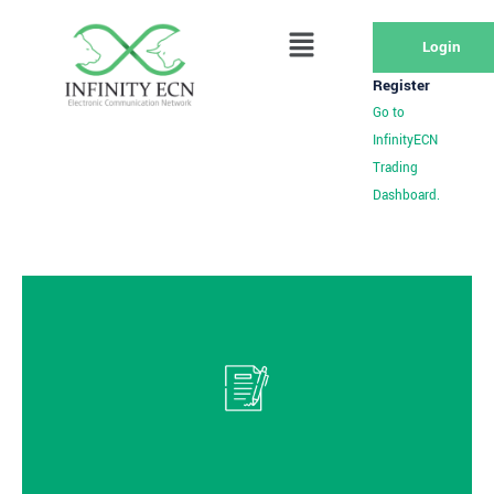
Login
Register
Go to
InfinityECN
Trading
Dashboard.