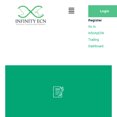
Login
Register
Go to
InfinityECN
Trading
Dashboard.