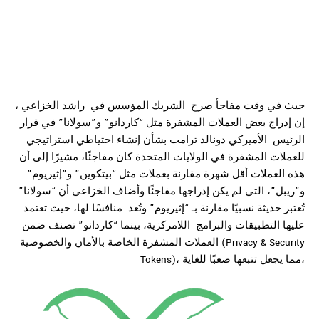
حيث في وقت مفاجأ صرح الشريك المؤسس في راشد الخزاعي
،
إن إدراج بعض العملات المشفرة مثل “كاردانو” و”سولانا” في قرار
الرئيس
الأميركي دونالد ترامب بشأن إنشاء احتياطي استراتيجي
للعملات المشفرة في الولايات المتحدة كان مفاجئًا، مشيرًا إلى أن
هذه العملات أقل شهرة
مقارنة بعملات مثل “بيتكوين” و”إثيريوم”
و”ريبل”، التي لم يكن إدراجها مفاجئًا
وأضاف الخزاعي أن “سولانا”
تُعتبر حديثة نسبيًا مقارنة بـ “إثيريوم” وتُعد
منافسًا لها، حيث تعتمد
عليها التطبيقات والبرامج
اللامركزية، بينما “كاردانو” تصنف ضمن
العملات
المشفرة الخاصة بالأمان والخصوصية (Privacy & Security
Tokens)، مما يجعل تتبعها صعبًا للغاية،