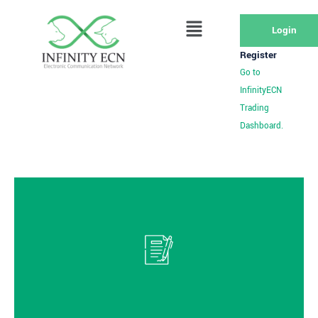
Login
Register
Go to
InfinityECN
Trading
Dashboard.