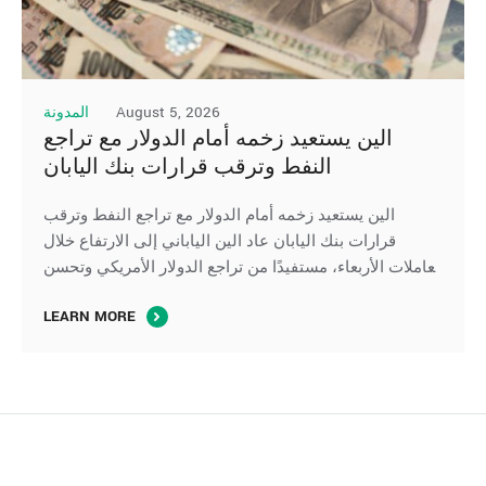
August 5, 2026
المدونة
الين يستعيد زخمه أمام الدولار مع تراجع
النفط وترقب قرارات بنك اليابان
الين يستعيد زخمه أمام الدولار مع تراجع النفط وترقب
قرارات بنك اليابان عاد الين الياباني إلى الارتفاع خلال
تعاملات الأربعاء، مستفيدًا من تراجع الدولار الأمريكي وتحسن
معنويات الأسواق العالمية، ليقترب مجددًا من أعلى
LEARN MORE
مستوياته في ثلاثة أشهر، وسط استمرار متابعة المستثمرين
لتحركات السلطات النقدية في اليابان والولايات المتحدة،
وترقب المسار المقبل للسياسة النقدية في طوكيو …