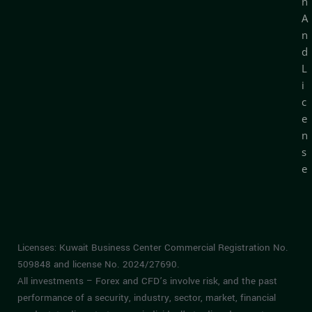
n
A
n
d
L
i
c
e
n
s
e
Licenses: Kuwait Business Center Commercial Registration No.
509848 and license No. 2024/27690.
All investments – Forex and CFD’s involve risk, and the past
performance of a security, industry, sector, market, financial