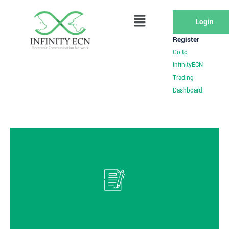
Login
Register
Go to
InfinityECN
Trading
Dashboard.