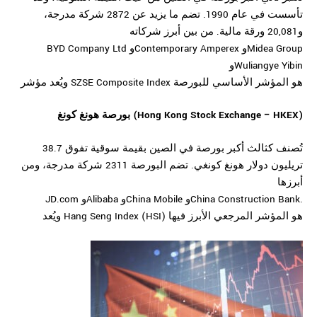
تأسست في عام 1990. تضم ما يزيد عن 2872 شركة مدرجة،
و20,081 ورقة مالية. من بين أبرز شركاته
BYD Company Ltd وContemporary Amperex وMidea Group
وWuliangye Yibin
ويُعد مؤشر SZSE Composite Index هو المؤشر الأساسي للبورصة
بورصة هونغ كونغ (Hong Kong Stock Exchange – HKEX)
تُصنف كثالث أكبر بورصة في الصين بقيمة سوقية تفوق 38.7
تريليون دولار هونغ كونغي. تضم البورصة 2311 شركة مدرجة، ومن
أبرزها
JD.com وAlibaba وChina Mobile وChina Construction Bank.
ويُعد Hang Seng Index (HSI) هو المؤشر المرجعي الأبرز فيها