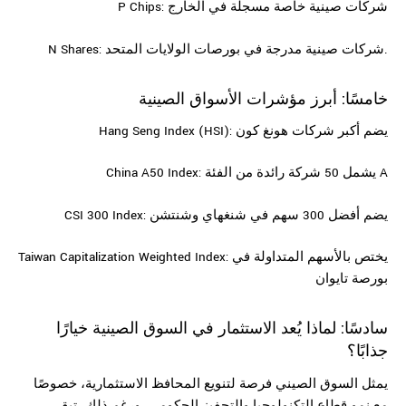
P Chips: شركات صينية خاصة مسجلة في الخارج
N Shares: شركات صينية مدرجة في بورصات الولايات المتحد.
خامسًا: أبرز مؤشرات الأسواق الصينية
Hang Seng Index (HSI): يضم أكبر شركات هونغ كون
China A50 Index: يشمل 50 شركة رائدة من الفئة A
CSI 300 Index: يضم أفضل 300 سهم في شنغهاي وشنتشن
Taiwan Capitalization Weighted Index: يختص بالأسهم المتداولة في
بورصة تايوان
سادسًا: لماذا يُعد الاستثمار في السوق الصينية خيارًا
جذابًا؟
يمثل السوق الصيني فرصة لتنويع المحافظ الاستثمارية، خصوصًا
مع نمو قطاع التكنولوجيا والتحفيز الحكومي. ورغم ذلك، تبقى