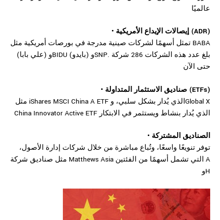
عالميًا
• إيصالات الإيداع الأمريكية (ADR)
تمثل أسهمًا لشركات صينية مدرجة في بورصات أمريكية مثل BABA
(علي بابا) وBIDU (بايدو) وSNP. بلغ عدد هذه الشركات 286 شركة
حتى الآن
• صناديق الاستثمار المتداولة (ETFs)
مثل iShares MSCI China A ETF الذي يُدار بشكل سلبي، وGlobal X
China Innovator Active ETF الذي يُدار بنشاط ويستثمر في الابتكار
• الصناديق المشتركة
توفر تنويعًا واسعًا، وتُباع مباشرة من خلال شركات إدارة الأصول،
مثل صناديق شركة Matthews Asia التي تشمل أسهمًا من الفئتين A
وH