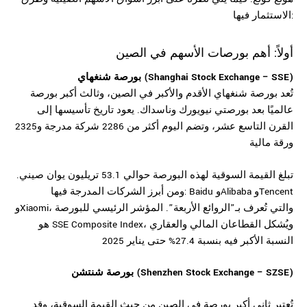
الاستثمار فيها:
أولاً: أهم بورصات الأسهم في الصين
بورصة شنغهاي (Shanghai Stock Exchange – SSE)
تُعد بورصة شنغهاي الأقدم والأكبر في الصين، وثالث أكبر بورصة
عالميًا بعد بورصتي نيويورك وناسداك. يعود تاريخ تأسيسها إلى
القرن التاسع عشر، وتضم اليوم أكثر من 2286 شركة مدرجة و2325
ورقة مالية
تبلغ القيمة السوقية لهذه البورصة حوالي 53.1 تريليون يوان صيني.
ومن أبرز الشركات المدرجة فيها: Baidu وAlibaba وTencent
وXiaomi، والتي تُعرف بـ”الروائع الأربعة”. المؤشر الرئيسي للبورصة
هو SSE Composite Index، ويُشكل القطاعان المالي والعقاري
النسبة الأكبر فيه بنسبة 27.4% حتى يناير 2025
بورصة شنتشن (Shenzhen Stock Exchange – SZSE)
تُعتبر ثاني أكبر بورصة في الصين من حيث القيمة السوقية، وقد