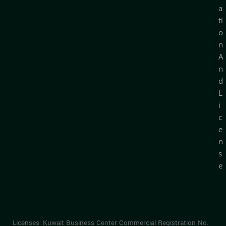
a
ti
o
n
A
n
d
L
i
c
e
n
s
e
Licenses: Kuwait Business Center Commercial Registration No.