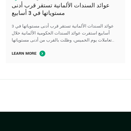
عوائد السندات الألمانية تستقر قرب أدنى
مستوياتها في 3 أسابيع
عوائد السندات الألمانية تستقر قرب أدنى مستوياتها في 3
أسابيع استقرت عوائد السندات الحكومية الألمانية خلال
تعاملات يوم الخميس، وظلت بالقرب من أدنى مستوياتها
المسجلة في نحو ثلاثة أسابيع، مع تراجع أسعار النفط وتقلص
LEARN MORE
توقعات رفع أسعار الفائدة بقوة من جانب البنك المركزي
الأوروبي. وجاء استقرار سوق السندات الأوروبية بعد موجة
تقلبات حادة خلال يوليو، …