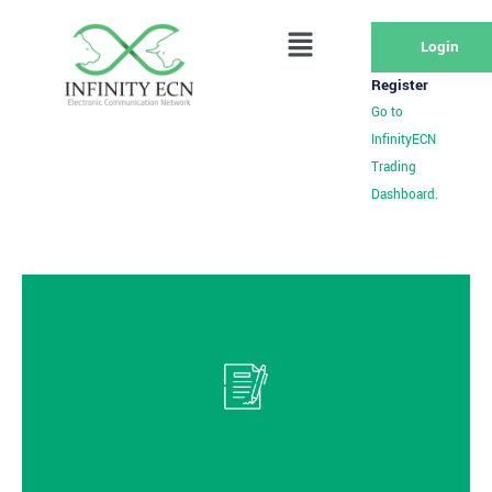
Login
Register
Go to
InfinityECN
Trading
Dashboard.