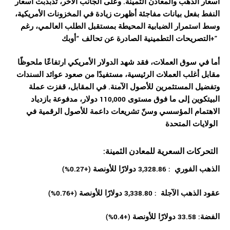
أسعار الذهب والمعادن الثمينة. وعلى الجانب الآخر، تذبذبت أسعار
النفط بفعل بيانات مفاجئة أظهرت زيادة في المخزونات الأمريكية،
وسط استمرار الضبابية المحيطة بمستقبل الطلب العالمي، رغم
التصريحات التطمينية الصادرة عن تحالف “أوبك+”
أما في سوق العملات، فقد شهد الدولار الأمريكي ارتفاعًا ملحوظًا
مقابل أغلب العملات الرئيسية، مستفيدًا من صعود عوائد السندات
وتفضيل المستثمرين للأصول الآمنة. في المقابل، قفزت عملة
البيتكوين إلى ما فوق مستوى 110,000 دولار، مدفوعة بازدياد
الاهتمام المؤسسي وسنّ تشريعات داعمة للأصول الرقمية في
الولايات المتحدة
:التحركات السعرية للمعادن الثمينة
الذهب الفوري : 3,328.86 دولارًا للأونصة (+0.27%)
عقود الذهب الآجلة : 3,338.80 دولارًا للأونصة (+0.76%)
الفضة: 33.58 دولارًا للأونصة (+0.4%)