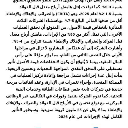
بعام 2024، وتقل عن الهدف طويل الأجل للنمو العضوي السنوي
بنسبة 3-5%. كما توقعت إنتل هامش أرباح معدل قبل الفوائد
والضرائب والإهلاك والإطفاء (EBITA) بنسبة 1.5-2% لعام 2025، وهو
أقل من هدفها المالي البالغ 5-7% .
وباستثناء الشركات الثلاث
المتأثرة بانخفاض قيمة الأصول، من المتوقع أن تحقق العمليات
الأخرى، التي تمثل أكثر من 90% من الإيرادات، هامش أرباح معدل
قبل الفوائد والضرائب والإهلاك والإطفاء بنسبة تتراوح بين 4-5%.
وأشارت الشركة إلى أن عددًا من المشاريع لا تزال في مراحلها
الأولى خلال النصف الثاني من العام، مما يؤثر مؤقتًا على رأس
المال المقيد، بينما لا يُتوقع أن يكون لانخفاضات قيمة الأصول تأثير
مستقبلي على التدفق النقدي ,
لمواجهة التحديات وتحسين الربحية،
بدأت إنتل عدة إجراءات تشمل مراجعة وإعادة تركيز العمليات في
المملكة المتحدة، وإجراء تغييرات في الإدارة، وعقد اتفاقيات مربحة
جديدة في شركات تابعة ضمن قطاعات الطاقة وخدمات البنية
التحتية. كما تقوم الشركة بتنفيذ وفورات في التكاليف عبر الوظائف
المركزية، مع توقع تحسن في الأرباح قبل الفوائد والضرائب والإهلاك
والإطفاء بما لا يقل عن 25 مليون كرونة سويدية، وسيظهر التأثير
الكامل لهذه الإجراءات في عام 2026