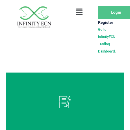
Login
Register
Go to
InfinityECN
Trading
Dashboard.