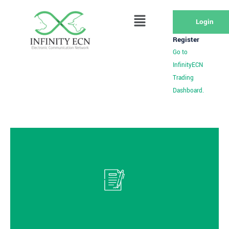
Login
Register
Go to
InfinityECN
Trading
Dashboard.