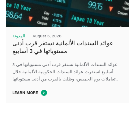
August 6, 2026
المدونة
عوائد السندات الألمانية تستقر قرب أدنى
مستوياتها في 3 أسابيع
عوائد السندات الألمانية تستقر قرب أدنى مستوياتها في 3
أسابيع استقرت عوائد السندات الحكومية الألمانية خلال
تعاملات يوم الخميس، وظلت بالقرب من أدنى مستوياتها
المسجلة في نحو ثلاثة أسابيع، مع تراجع أسعار النفط وتقلص
LEARN MORE
توقعات رفع أسعار الفائدة بقوة من جانب البنك المركزي
الأوروبي. وجاء استقرار سوق السندات الأوروبية بعد موجة
تقلبات حادة خلال يوليو، …