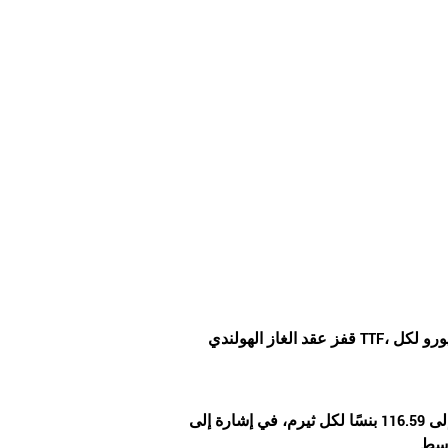
قفز عقد الغاز الهولندي TTF، وهو المعيار الرئيسي لأسعار الغاز الطبيعي في أوروبا، بنسبة 3% ليتداول عند 47.90 يورو لكل
وفي المملكة المتحدة، ارتفع عقد الغاز البريطاني للشهر الأمامي بنسبة 5.4% ليصل إلى 116.59 بنسًا لكل ثيرم، في إشارة إلى