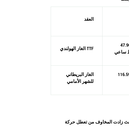
العقد
47 يورو /
الغاز الهولندي TTF
ط ساعي
116 بنس /
الغاز البريطاني
للشهر الأمامي
حيث زادت المخاوف من تعطل حركة