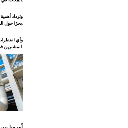
الملاحة في مضيق هرمز، أحد أهم الممرات البحرية لنقل الطاقة عالميًا.
بحرًا حول العالم، خاصة من كبار المصدرين في المنطقة مثل قطر والإمارات.
وأي اضطراب ف
المشترين في أوروبا وآسيا للحصول على شحنات الغاز المتاحة.
أوروبا بين