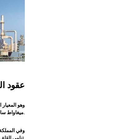
عقود ال
ميغاواط ساعي.
تنامي القلق داخل أسواق الطاقة الأوروبية من اتساع نطاق التوترات في الشرق الأوسط.