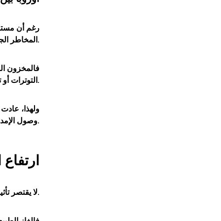
رغم أن مستوي
المخاطر الجيوسياسية المتصاعدة.
فالمخزون الم
التوترات أو توسع نطاقها ليشمل حركة صادرات الطاقة من الخليج.
ولهذا، عادت 
وصول الإمدادات، أو زيادة الطلب الأوروبي على الشحنات الفورية.
ارتفاع 
لا يقتصر تأثير صعود أسعار الغاز الطبيعي على أسواق الطاقة فقط، بل قد يمتد إلى مؤشرات التضخم في منطقة اليورو.