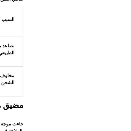
السبب ا
تصاعد م
الطبيعي
مخاوف 
الشحن 
مضيق هر
جاءت موجة ا