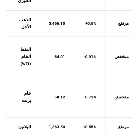
الفوري
الذهب
مرتفع
+0.5%
3,466.10
الآجل
النفط
منخفض
-0.91%
64.01
الخام
(WTI)
خام
منخفض
-0.73%
68.12
برنت
مرتفع
+0.55%
1,363.50
البلاتين