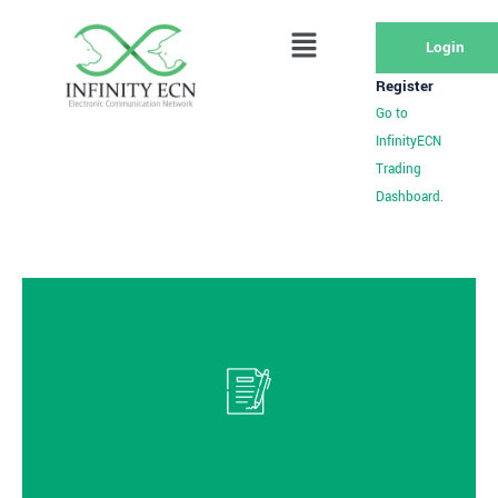
Login
Register
Go to
InfinityECN
Trading
Dashboard.