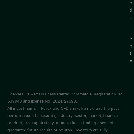
n
d
L
i
c
e
n
s
e
Licenses: Kuwait Business Center Commercial Registration No.
509848 and license No. 2024/27690.
All investments – Forex and CFD’s involve risk, and the past
performance of a security, industry, sector, market, financial
product, trading strategy, or individual’s trading does not
guarantee future results or returns. Investors are fully