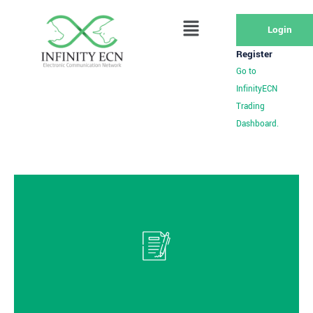
Login
Register
Go to
InfinityECN
Trading
Dashboard.